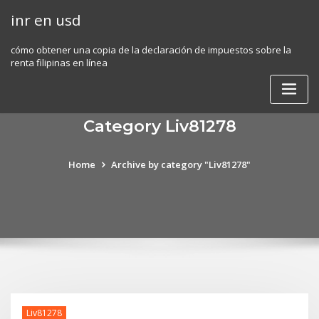
Skip
inr en usd
to
content
cómo obtener una copia de la declaración de impuestos sobre la
renta filipinas en línea
Category Liv81278
Home
Archive by category "Liv81278"
Liv81278